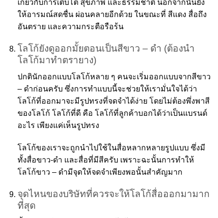
เกี่ยวกับการเติบโต สุขภาพ และธรรมชาติ นอกจากนั้นยัง
ให้อารมณ์สดชื่น ผ่อนคลายอีกด้วย ในขณะที่ สีแดง สื่อถึง
อันตราย และความกระตือรือร้น
โลโก้ยังดูออกมั้ยตอนเป็นสีขาว – ดำ (ต้องนำ
โลโก้มาทำตรายาง)
ปกตินักออกแบบโลโก้หลาย ๆ คนจะเริ่มออกแบบจากสีขาว
– ดำก่อนครับ ซึ่งการทำแบบนี้จะช่วยให้เรามั่นใจได้ว่า
โลโก้ที่ออกมาจะมีรูปทรงที่จดจำได้ง่าย โดยไม่ต้องพึ่งพาสี
ของโลโก้ โลโก้ที่ดี คือ โลโก้ที่ลูกค้าบอกได้ว่าเป็นแบรนด์
อะไร เพียงแค่เห็นรูปทรง
โลโก้ของเราจะถูกนำไปใช้ในสื่อหลากหลายรูปแบบ ซึ่งมี
ทั้งสื่อขาว-ดำ และสื่อที่มีสีครับ เพราะฉะนั้นการทำให้
โลโก้ขาว – ดำมีจุดให้จดจำเพียงพอนั้นสำคัญมาก
จุดไหนของบริษัทที่ควรจะให้โลโก้สื่อออกมามาก
ที่สุด